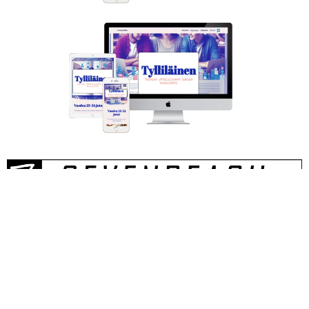
0400-777 387
marko@sevenbeach.fi