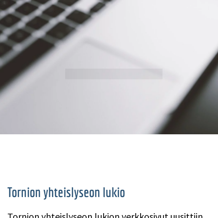
Tornion yhteislyseon lukio
Tornion yhteislyseon lukion verkkosivut uusittiin