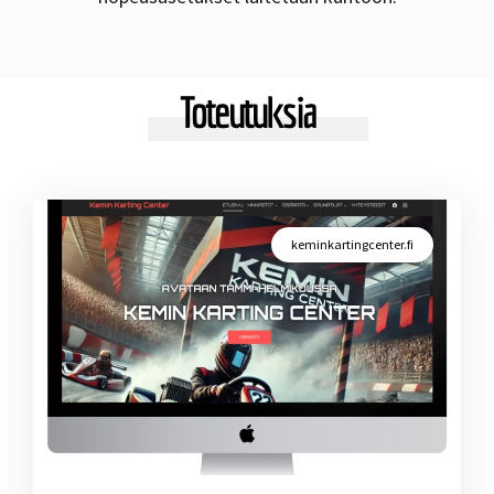
Toteutuksia
keminkartingcenter.fi