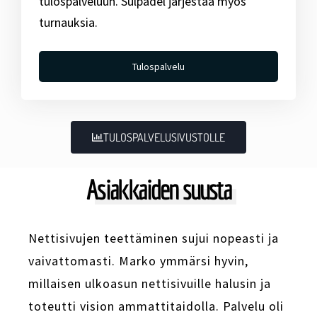
tulospalveluun. Sulpadel järjestää myös
turnauksia.
Tulospalvelu
TULOSPALVELUSIVUSTOLLE
Asiakkaiden suusta
Nettisivujen teettäminen sujui nopeasti ja
vaivattomasti. Marko ymmärsi hyvin,
millaisen ulkoasun nettisivuille halusin ja
toteutti vision ammattitaidolla. Palvelu oli