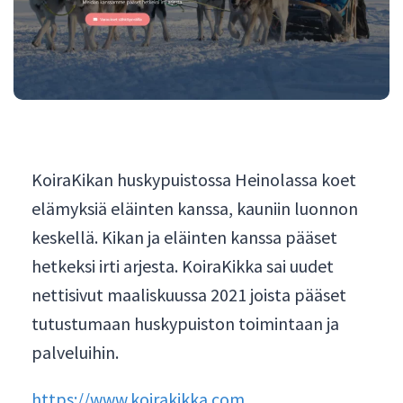
KoiraKikan huskypuistossa Heinolassa koet
elämyksiä eläinten kanssa, kauniin luonnon
keskellä. Kikan ja eläinten kanssa pääset
hetkeksi irti arjesta. KoiraKikka sai uudet
nettisivut maaliskuussa 2021 joista pääset
tutustumaan huskypuiston toimintaan ja
palveluihin.
https://www.koirakikka.com