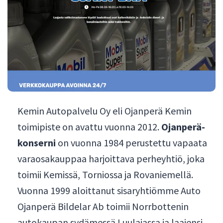
Kemin Autopalvelu Oy eli Ojanperä Kemin
toimipiste on avattu vuonna 2012.
Ojanperä-
konserni
on vuonna 1984 perustettu vapaata
varaosakauppaa harjoittava perheyhtiö, joka
toimii Kemissä, Torniossa ja Rovaniemellä.
Vuonna 1999 aloittanut sisaryhtiömme Auto
Ojanperä Bildelar Ab toimii Norrbottenin
autokaupan sydämessä Luulajassa ja laajensi