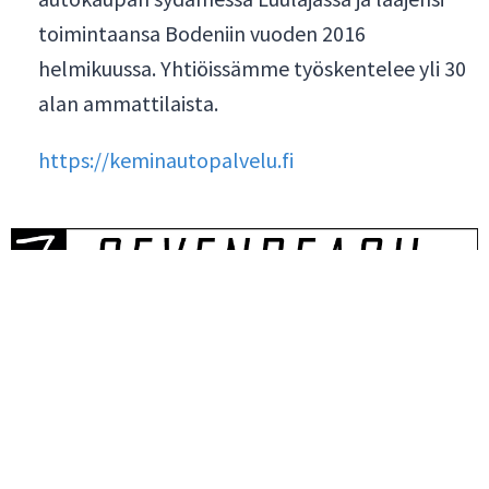
toimintaansa Bodeniin vuoden 2016
helmikuussa. Yhtiöissämme työskentelee yli 30
alan ammattilaista.
https://keminautopalvelu.fi
0400-777 387
marko@sevenbeach.fi